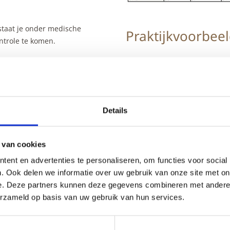
taat je onder medische
Praktijkvoorbee
ntrole te komen.
ds 25 jaar in gebruik. Het
Na drie maanden is de patiën
dheid. De helft van de
voedingsprogramma. Daarna is 
erband met overgewicht.
stabilisatiefase.
Details
 van cookies
ent en advertenties te personaliseren, om functies voor social
. Ook delen we informatie over uw gebruik van onze site met on
e. Deze partners kunnen deze gegevens combineren met andere i
erzameld op basis van uw gebruik van hun services.