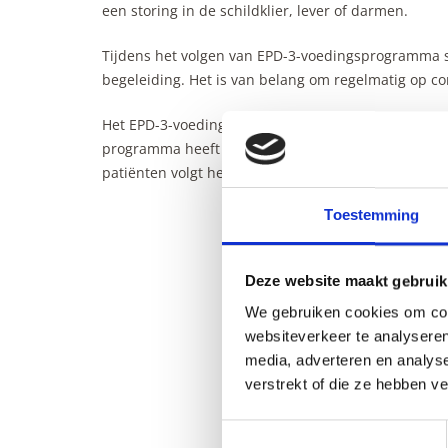
een storing in de schildklier, lever of darmen.
Tijdens het volgen van EPD-3-voedingsprogramma s
begeleiding. Het is van belang om regelmatig op co
Het EPD-3-voedingsprogramma is in Zwitserland ree
programma heeft een gunstige invloed op de gezon
patiënten volgt het EPD-3-voedingsprogramma in v
Toestemming
Deze website maakt gebruik
We gebruiken cookies om cont
websiteverkeer te analyseren
media, adverteren en analys
verstrekt of die ze hebben v
Toestemmingsselectie