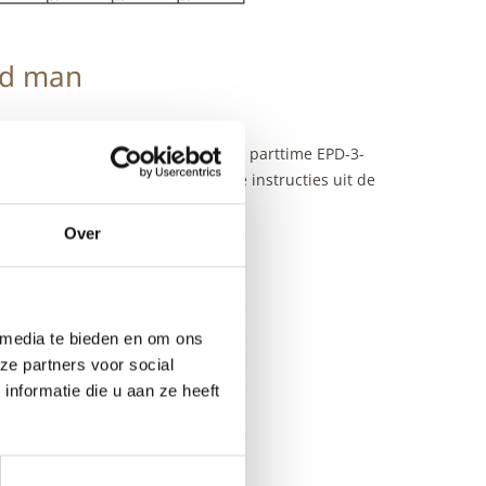
ld man
t acht weken doorgegaan met een parttime EPD-3-
de patiënt gaan eten volgens de instructies uit de
Over
 media te bieden en om ons
ze partners voor social
nformatie die u aan ze heeft