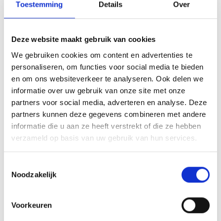
• je eet 2 dagen normaal, zie de tips en regels voor normaal eten
Toestemming
Details
Over
verderop in het
instructieboekje.
Gedurende afbouwfase I verlies je gewicht, maar aanzienlijk minder
dan wanneer je het programma fulltime volgt.
Deze website maakt gebruik van cookies
Na afbouwfase I volgt afbouwfase II.
We gebruiken cookies om content en advertenties te
personaliseren, om functies voor social media te bieden
Afbouwfase II
en om ons websiteverkeer te analyseren. Ook delen we
informatie over uw gebruik van onze site met onze
Gedurende 2-8 weken volg je het EPD-3-programma in een 2/5
partners voor social media, adverteren en analyse. Deze
cyclus: • je eet 2 aaneensluitende dagen EPD-3 (bijvoorbeeld
partners kunnen deze gegevens combineren met andere
maandag en dinsdag)
informatie die u aan ze heeft verstrekt of die ze hebben
• je eet 5 dagen normaal (bijvoorbeeld woensdag t/m zondag) zie de
verzameld op basis van uw gebruik van hun services.
tips en regels voor normaal eten in het
instructieboekje.
Gedurende afbouwfase II verlies je geen gewicht, maar stabiliseer je
Toestemmingsselectie
het gewicht dat je hebt bereikt.
Noodzakelijk
Het is belangrijk om je gewicht en/of het ontgiftingsniveau dat je
hebt bereikt te behouden. Tijdens het EPD-3-programma heb je
Voorkeuren
adipeuse cellen (met depotvet gevulde cellen) leeggemaakt naar pre-