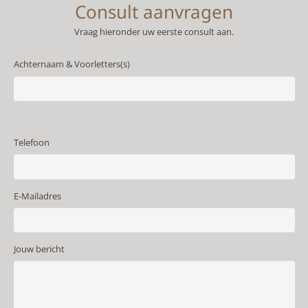
Consult aanvragen
Vraag hieronder uw eerste consult aan.
Achternaam & Voorletters(s)
Telefoon
E-Mailadres
Jouw bericht