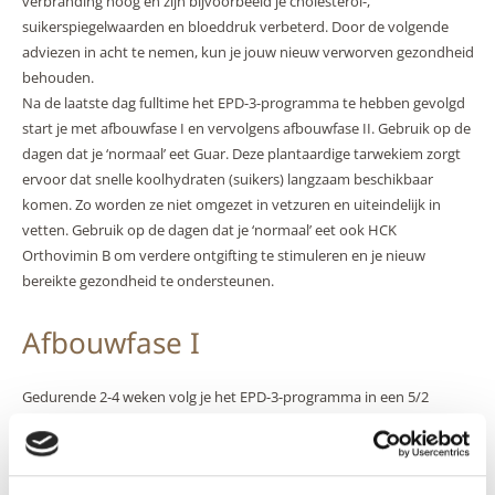
verbranding hoog en zijn bijvoorbeeld je cholesterol-,
suikerspiegelwaarden en bloeddruk verbeterd. Door de volgende
adviezen in acht te nemen, kun je jouw nieuw verworven gezondheid
behouden.
Na de laatste dag fulltime het EPD-3-programma te hebben gevolgd
start je met afbouwfase I en vervolgens afbouwfase II. Gebruik op de
dagen dat je ‘normaal’ eet Guar. Deze plantaardige tarwekiem zorgt
ervoor dat snelle koolhydraten (suikers) langzaam beschikbaar
komen. Zo worden ze niet omgezet in vetzuren en uiteindelijk in
vetten. Gebruik op de dagen dat je ‘normaal’ eet ook HCK
Orthovimin B om verdere ontgifting te stimuleren en je nieuw
bereikte gezondheid te ondersteunen.
Afbouwfase I
Gedurende 2-4 weken volg je het EPD-3-programma in een 5/2
cyclus:
• je eet 5 aaneensluitende dagen EPD-3 (bijvoorbeeld maandag t/m
vrijdag)