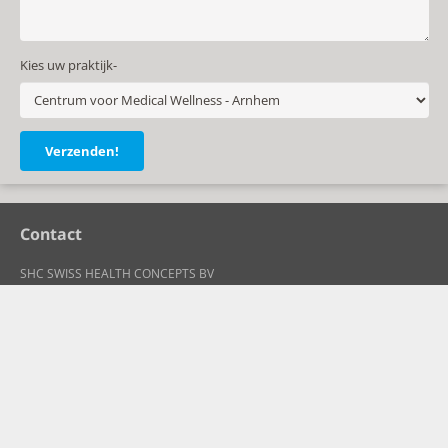
Kies uw praktijk-
Contact
SHC SWISS HEALTH CONCEPTS BV
Steenovenweg 5
5708 HN Helmond
info@shc-swiss.nl
KvK: 630 116 70
BTW-nummer: NL855053722 B 01
Downloads